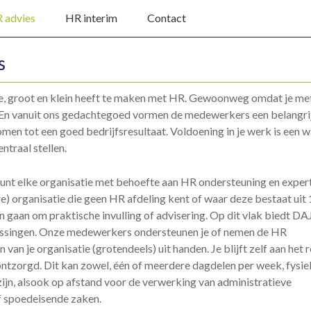
 advies
HR interim
Contact
s
ie, groot en klein heeft te maken met HR. Gewoonweg omdat je me
En vanuit ons gedachtegoed vormen de medewerkers een belangri
omen tot een goed bedrijfsresultaat. Voldoening in je werk is een 
entraal stellen.
nt elke organisatie met behoefte aan HR ondersteuning en expert
e) organisatie die geen HR afdeling kent of waar deze bestaat uit 
n gaan om praktische invulling of advisering. Op dit vlak biedt D
ssingen. Onze medewerkers ondersteunen je of nemen de HR
an je organisatie (grotendeels) uit handen. Je blijft zelf aan het r
ntzorgd. Dit kan zowel, één of meerdere dagdelen per week, fysie
zijn, alsook op afstand voor de verwerking van administratieve
f spoedeisende zaken.