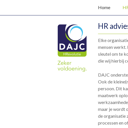
Home
HR
HR advie
Elke organisat
mensen werkt. 
sleutel om te k
die wij hierbij c
DAJC ondersteu
Ook de kleine(r
persoon. Dit ka
maatwerk oplo
werkzaamheden v
maar je wordt o
de organisatie 
processen en o