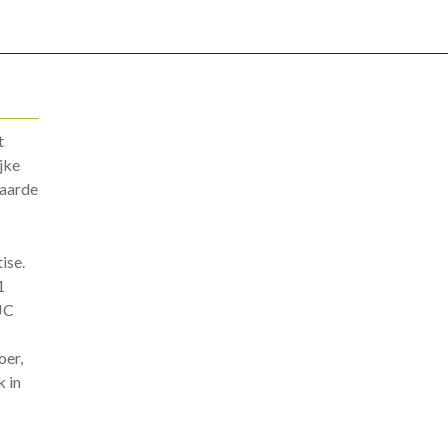
t
jke
waarde
ise.
1
AJC
oer,
k in